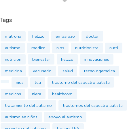
Tags
matrona
helzzo
embarazo
doctor
autismo
medico
nios
nutricionista
nutri
nutricion
bienestar
helzzo
innovaciones
medicina
vacunacin
salud
tecnologamdica
nios
tea
trastorno del espectro autista
medicos
niera
healthcom
tratamiento del autismo
trastornos del espectro autista
autismo en niños
apoyo al autismo
espectro del autismo
terapia TEA