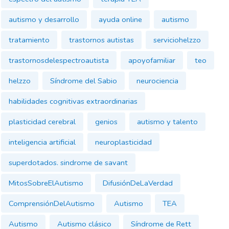
autismo y desarrollo
ayuda online
autismo
tratamiento
trastornos autistas
serviciohelzzo
trastornosdelespectroautista
apoyofamiliar
teo
helzzo
Síndrome del Sabio
neurociencia
habilidades cognitivas extraordinarias
plasticidad cerebral
genios
autismo y talento
inteligencia artificial
neuroplasticidad
superdotados. sindrome de savant
MitosSobreElAutismo
DifusiónDeLaVerdad
ComprensiónDelAutismo
Autismo
TEA
Autismo
Autismo clásico
Síndrome de Rett