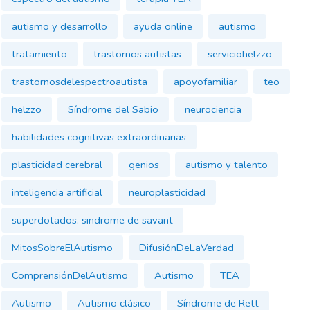
autismo y desarrollo
ayuda online
autismo
tratamiento
trastornos autistas
serviciohelzzo
trastornosdelespectroautista
apoyofamiliar
teo
helzzo
Síndrome del Sabio
neurociencia
habilidades cognitivas extraordinarias
plasticidad cerebral
genios
autismo y talento
inteligencia artificial
neuroplasticidad
superdotados. sindrome de savant
MitosSobreElAutismo
DifusiónDeLaVerdad
ComprensiónDelAutismo
Autismo
TEA
Autismo
Autismo clásico
Síndrome de Rett