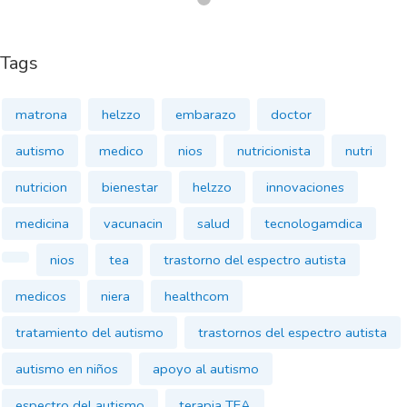
Tags
matrona
helzzo
embarazo
doctor
autismo
medico
nios
nutricionista
nutri
nutricion
bienestar
helzzo
innovaciones
medicina
vacunacin
salud
tecnologamdica
nios
tea
trastorno del espectro autista
medicos
niera
healthcom
tratamiento del autismo
trastornos del espectro autista
autismo en niños
apoyo al autismo
espectro del autismo
terapia TEA