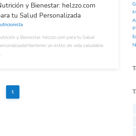
G
utrición y Bienestar: helzzo.com
M
ara tu Salud Personalizada
A
utricionista
P
E
utrición y Bienestar: helzzo.com para tu Salud
N
ersonalizadaMantener un estilo de vida saludable
..
T
T
1