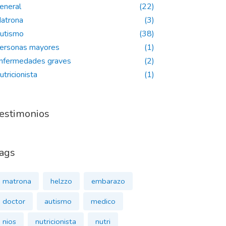
eneral
(22)
atrona
(3)
utismo
(38)
ersonas mayores
(1)
nfermedades graves
(2)
utricionista
(1)
estimonios
ags
matrona
helzzo
embarazo
doctor
autismo
medico
nios
nutricionista
nutri