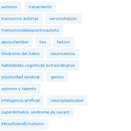
autismo
tratamiento
trastornos autistas
serviciohelzzo
trastornosdelespectroautista
apoyofamiliar
teo
helzzo
Síndrome del Sabio
neurociencia
habilidades cognitivas extraordinarias
plasticidad cerebral
genios
autismo y talento
inteligencia artificial
neuroplasticidad
superdotados. sindrome de savant
MitosSobreElAutismo