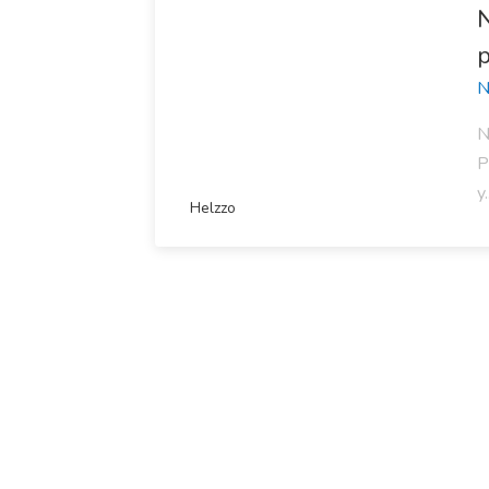
N
p
N
N
P
y.
Helzzo