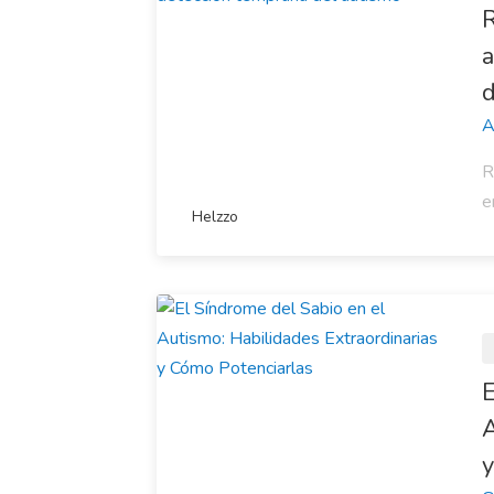
R
a
d
A
R
e
Helzzo
E
A
y