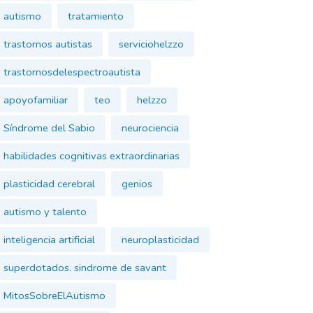
autismo
tratamiento
trastornos autistas
serviciohelzzo
trastornosdelespectroautista
apoyofamiliar
teo
helzzo
Síndrome del Sabio
neurociencia
habilidades cognitivas extraordinarias
plasticidad cerebral
genios
autismo y talento
inteligencia artificial
neuroplasticidad
superdotados. sindrome de savant
MitosSobreElAutismo