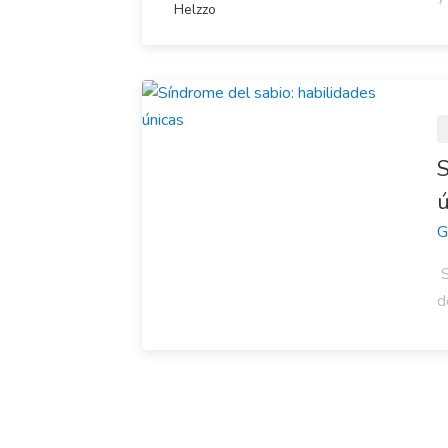
Helzzo
S
ú
G
S
d