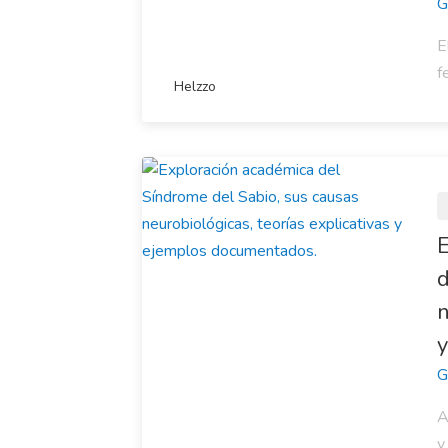
G
E
f
Helzzo
E
d
n
y
G
A
y