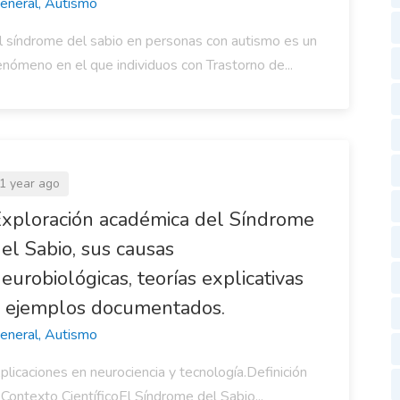
eneral, Autismo
l síndrome del sabio en personas con autismo es un
enómeno en el que individuos con Trastorno de...
1 year ago
xploración académica del Síndrome
el Sabio, sus causas
eurobiológicas, teorías explicativas
 ejemplos documentados.
eneral, Autismo
plicaciones en neurociencia y tecnología.Definición
 Contexto CientíficoEl Síndrome del Sabio...