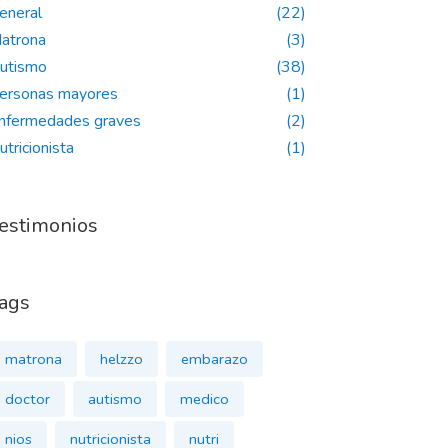
eneral
(22)
atrona
(3)
utismo
(38)
ersonas mayores
(1)
nfermedades graves
(2)
utricionista
(1)
estimonios
ags
matrona
helzzo
embarazo
doctor
autismo
medico
nios
nutricionista
nutri