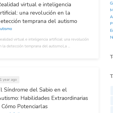
G
ealidad virtual e inteligencia
M
rtificial: una revolución en la
A
etección temprana del autismo
P
utismo
E
N
ealidad virtual e inteligencia artificial: una revolución
n la detección temprana del autismoLa ...
T
T
1 year ago
l Síndrome del Sabio en el
utismo: Habilidades Extraordinarias
 Cómo Potenciarlas